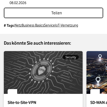
beraten.
08.02.2026
Teilen
Netz
Business Basics
Service
IoT-Vernetzung
# Tags:
Das könnte Sie auch interessieren:
Security
Site-to-Site-VPN
SD-WAN a