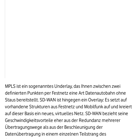
Integrierte Sicherheitsfunktionen 
Geschlossene Netze, 
möglich, z.B. Verschlüsselung und 
meist über separat
zentrale Policys
Betrieb & 
Management
Zentrales, softwarebasiertes 
Bewährter Betrieb, a
Management
flexibel steuerbar
MPLS ist ein sogenanntes Underlay, das Ihnen zwischen zwei 
definierten Punkten per Festnetz eine Art Datenautobahn ohne 
Staus bereitstellt. SD-WAN ist hingegen ein Overlay: Es setzt auf 
vorhandene Strukturen aus Festnetz und Mobilfunk auf und kreiert 
auf dieser Basis ein neues, virtuelles Netz. SD-WAN bezieht seine 
Geschwindigkeitsvorteile eher aus der Redundanz mehrerer 
Übertragungswege als aus der Beschleunigung der 
Datenübertragung in einem einzelnen Teilstrang des 