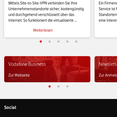
Mittels Site-to-Site-VPN verbinden Sie Ihre 
Ein Firmen
Unternehmensstandorte sicher, kostengünstig 
Service ist
und durchgehend verschlüsselt über das 
Standorten
Internet. So funktioniert die virtualisierte 
eine inter
Vernetzung und das sollten Sie wissen, wenn 
Lösungen. W
Weiterlesen
Sie selbst ein Site-to-Site-VPN nutzen möchten.
Vernetzung 
Vodafone Business
Newslett
Zur Webseite
Zur Anmel
Social