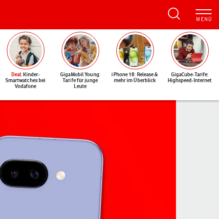
Deal
: Kinder-
GigaMobil Young:
iPhone 18: Release &
GigaCube-Tarife:
Smartwatches bei
Tarife für junge
mehr im Überblick
Highspeed-Internet
Vodafone
Leute