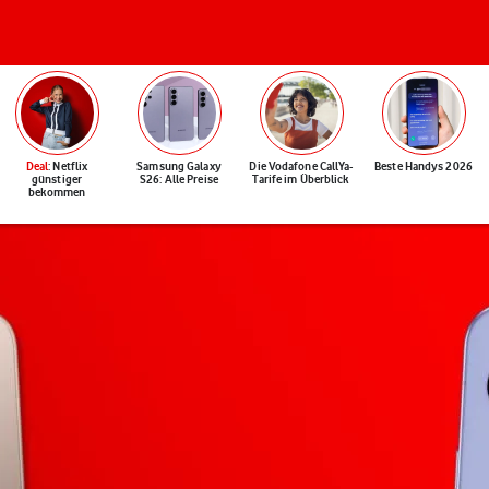
Deal
: Netflix
Samsung Galaxy
Die Vodafone CallYa-
Beste Handys 2026
günstiger
S26: Alle Preise
Tarife im Überblick
bekommen