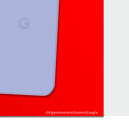
©Eigenkreation/Xiaomi/Google