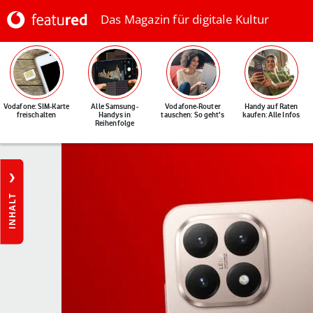
Das Magazin für digitale Kultur
Vodafone: SIM-Karte
Alle Samsung-
Vodafone-Router
Handy auf Raten
freischalten
Handys in
tauschen: So geht's
kaufen: Alle Infos
Reihenfolge
INHALT