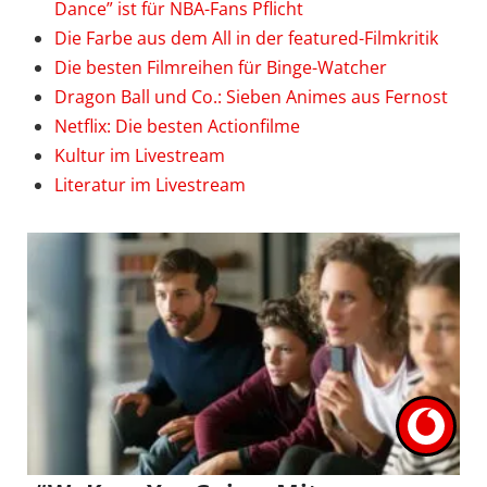
Dance” ist für NBA-Fans Pflicht
Die Farbe aus dem All in der featured-Filmkritik
Die besten Filmreihen für Binge-Watcher
Dragon Ball und Co.: Sieben Animes aus Fernost
Netflix: Die besten Actionfilme
Kultur im Livestream
Literatur im Livestream