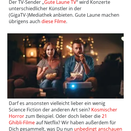
Der TV-Sender „
Gute Laune TV
“ wird Konzerte
unterschiedlicher Künstler in der
(GigaTV-)Mediathek anbieten. Gute Laune machen
übrigens auch
diese Filme
.
Darf es ansonsten vielleicht lieber ein wenig
Science Fiction der anderen Art sein?
Kosmischer
Horror
zum Beispiel. Oder doch lieber die
21
Ghibli-Filme
auf Netflix? Wir haben außerdem für
Dich gesammelt, was Du nun
unbedingt anschauen