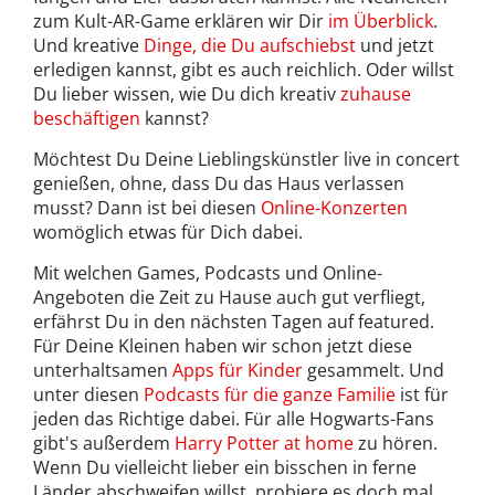
zum Kult-AR-Game erklären wir Dir
im Überblick
.
Und kreative
Dinge, die Du aufschiebst
und jetzt
erledigen kannst, gibt es auch reichlich. Oder willst
Du lieber wissen, wie Du dich kreativ
zuhause
beschäftigen
kannst?
Möchtest Du Deine Lieblingskünstler live in concert
genießen, ohne, dass Du das Haus verlassen
musst? Dann ist bei diesen
Online-Konzerten
womöglich etwas für Dich dabei.
Mit welchen Games, Podcasts und Online-
Angeboten die Zeit zu Hause auch gut verfliegt,
erfährst Du in den nächsten Tagen auf featured.
Für Deine Kleinen haben wir schon jetzt diese
unterhaltsamen
Apps für Kinder
gesammelt. Und
unter diesen
Podcasts für die ganze Familie
ist für
jeden das Richtige dabei. Für alle Hogwarts-Fans
gibt's außerdem
Harry Potter at home
zu hören.
Wenn Du vielleicht lieber ein bisschen in ferne
Länder abschweifen willst, probiere es doch mal