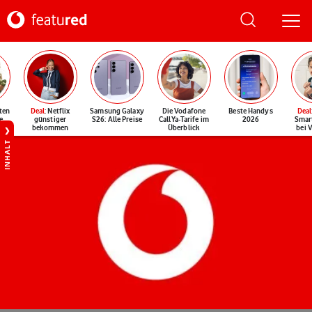
ten
Deal
: Netflix
Samsung Galaxy
Die Vodafone
Beste Handys
Deal
e
günstiger
S26: Alle Preise
CallYa-Tarife im
2026
Smar
bekommen
Überblick
bei 
INHALT