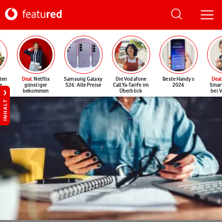
ten
Deal
: Netflix
Samsung Galaxy
Die Vodafone
Beste Handys
Deal
e
günstiger
S26: Alle Preise
CallYa-Tarife im
2026
Smar
bekommen
Überblick
bei 
INHALT