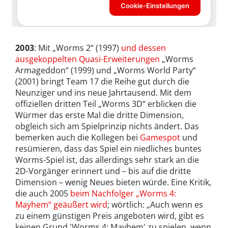
2003
: Mit „Worms 2“ (1997)
und dessen
ausgekoppelten Quasi-Erweiterungen
„Worms
Armageddon“ (1999) und „Worms World Party“
(2001) bringt Team 17 die Reihe gut durch die
Neunziger und ins neue Jahrtausend. Mit dem
offiziellen dritten Teil „Worms 3D“ erblicken die
Würmer das erste Mal die dritte Dimension,
obgleich sich am Spielprinzip nichts ändert. Das
bemerken auch die Kollegen bei
Gamespot
und
resümieren, dass das Spiel ein niedliches buntes
Worms-Spiel ist, das allerdings sehr stark an die
2D-Vorgänger erinnert und – bis auf die dritte
Dimension – wenig Neues bieten würde. Eine Kritik,
die auch 2005
beim Nachfolger „Worms 4:
Mayhem“ geäußert wird
; wörtlich: „Auch wenn es
zu einem günstigen Preis angeboten wird, gibt es
keinen Grund 'Worms 4: Mayhem' zu spielen, wenn