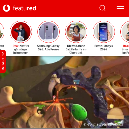
ten
Deal
: Netflix
Samsung Galaxy
Die Vodafone
Beste Handys
Deal
e
günstiger
S26: Alle Preise
CallYa-Tarife im
2026
Smar
bekommen
Überblick
bei 
INHALT
©Worms Battlegrounds