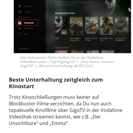
Die reduzierten Filme findest Du in der Vodafone
Videothek unter „Top-Highlights“ > „Stay home, stream
GigaTV“ > „Beste Unterhaltung ab 99 Cent“.
Beste Unterhaltung zeitgleich zum
Kinostart
Trotz Kinoschließungen muss keiner auf
Blockbuster-Filme verzichten, da Du nun auch
topaktuelle Kinofilme über GigaTV in der Vodafone
Videothek streamen kannst, wie z.B. „Der
Unsichtbare“ und „Emma“.