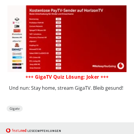
+++ GigaTV Quiz Lösung: Joker +++
Und nun: Stay home, stream GigaTV. Bleib gesund!
Gigatv
red
featu
LESEEMPFEHLUNGEN