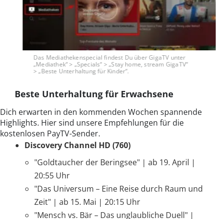
Das Mediathekenspecial findest Du über GigaTV unter
„Mediathek“ > „Specials“ > „Stay home, stream GigaTV“
> „Beste Unterhaltung für Kinder“.
Beste Unterhaltung für Erwachsene
Dich erwarten in den kommenden Wochen spannende
Highlights. Hier sind unsere Empfehlungen für die
kostenlosen PayTV-Sender.
Discovery Channel HD (760)
"Goldtaucher der Beringsee" | ab 19. April |
20:55 Uhr
"Das Universum – Eine Reise durch Raum und
Zeit" | ab 15. Mai | 20:15 Uhr
"Mensch vs. Bär – Das unglaubliche Duell" |