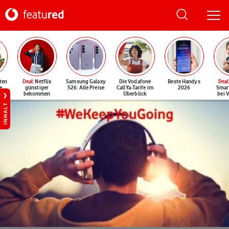
ten
Deal
: Netflix
Samsung Galaxy
Die Vodafone
Beste Handys
Deal
e
günstiger
S26: Alle Preise
CallYa-Tarife im
2026
Smar
bekommen
Überblick
bei 
INHALT