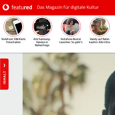
Das Magazin für digitale Kultur
Vodafone: SIM-Karte
Alle Samsung-
Vodafone-Router
Handy auf Raten
freischalten
Handys in
tauschen: So geht's
kaufen: Alle Infos
Reihenfolge
INHALT