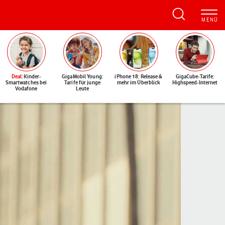
Deal
: Kinder-
GigaMobil Young:
iPhone 18: Release &
GigaCube-Tarife:
Smartwatches bei
Tarife für junge
mehr im Überblick
Highspeed-Internet
Vodafone
Leute