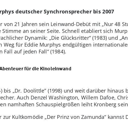
rphys deutscher Synchronsprecher bis 2007
r von 21 Jahren sein Leinwand-Debüt mit „Nur 48 St
 Stimme an seiner Seite. Schnell etabliert sich Mur
chlicher Dynamik: „Die Glücksritter“ (1983) und „Angr
en Weg für Eddie Murphys endgültigen international
n Fall auf jeden Fall“ (1984).
Abenteuer für die Kinoleinwand
5) bis „Dr. Doolittle” (1998) und weit darüber hinaus
echer. Auch Denzel Washington, Willem Dafoe, Chr
eren namhaften Schauspielgrößen leiht Kronberg sei
ler zur Kultkomödie „Der Prinz von Zamunda“ kannst 