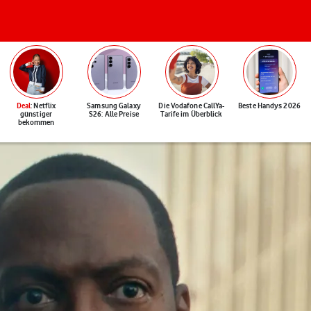
Deal
: Netflix
Samsung Galaxy
Die Vodafone CallYa-
Beste Handys 2026
günstiger
S26: Alle Preise
Tarife im Überblick
bekommen