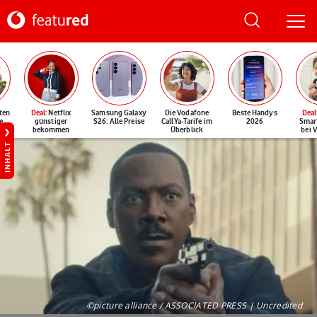
ten
Deal
: Netflix
Samsung Galaxy
Die Vodafone
Beste Handys
Deal
e
günstiger
S26: Alle Preise
CallYa-Tarife im
2026
Smar
bekommen
Überblick
bei 
INHALT
©picture alliance / ASSOCIATED PRESS | Uncredited