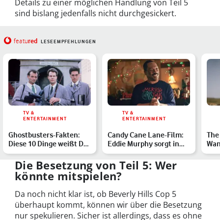
Details zu einer möglichen Handlung von Teil 5
sind bislang jedenfalls nicht durchgesickert.
red
featu
LESEEMPFEHLUNGEN
TV &
TV &
ENTERTAINMENT
ENTERTAINMENT
Ghostbusters-Fakten:
Candy Cane Lane-Film:
The
Diese 10 Dinge weißt Du
Eddie Murphy sorgt in
Wan
noch nicht über die …
der neuen Weihnachtsk…
die
Die Besetzung von Teil 5: Wer
könnte mitspielen?
Da noch nicht klar ist, ob Beverly Hills Cop 5
überhaupt kommt, können wir über die Besetzung
nur spekulieren. Sicher ist allerdings, dass es ohne