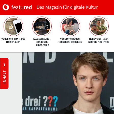
Das Magazin für digitale Kultur
Vodafone: SIM-Karte
Alle Samsung-
Vodafone-Router
Handy auf Raten
freischalten
Handys in
tauschen: So geht's
kaufen: Alle Infos
Reihenfolge
INHALT