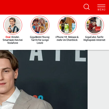
Deal
: Kinder-
GigaMobil Young:
iPhone 18: Release &
GigaCube-Tarife:
Smartwatches bei
Tarife für junge
mehr im Überblick
Highspeed-Internet
Vodafone
Leute