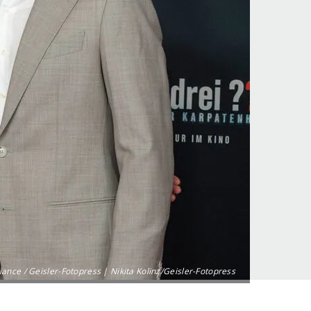
iance / Geisler-Fotopress | Nikita Kolinz/Geisler-Fotopress