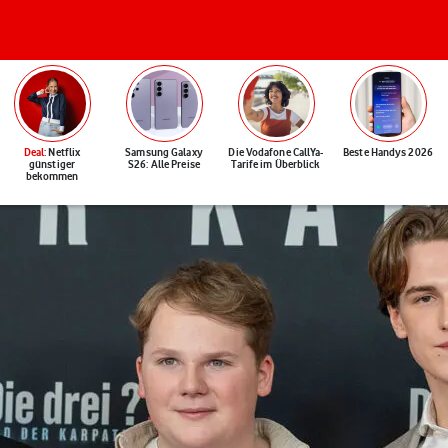
Deal
: Netflix
Samsung Galaxy
Die Vodafone CallYa-
Beste Handys 2026
günstiger
S26: Alle Preise
Tarife im Überblick
bekommen