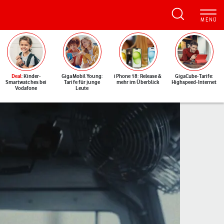
Deal
: Kinder-
GigaMobil Young:
iPhone 18: Release &
GigaCube-Tarife:
Smartwatches bei
Tarife für junge
mehr im Überblick
Highspeed-Internet
Vodafone
Leute