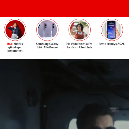
Deal
: Netflix
Samsung Galaxy
Die Vodafone CallYa-
Beste Handys 2026
günstiger
S26: Alle Preise
Tarife im Überblick
bekommen