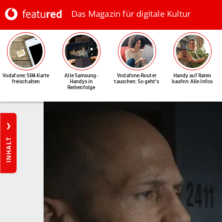
Das Magazin für digitale Kultur
Vodafone: SIM-Karte
Alle Samsung-
Vodafone-Router
Handy auf Raten
freischalten
Handys in
tauschen: So geht's
kaufen: Alle Infos
Reihenfolge
INHALT