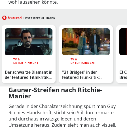
wohl aussehen könnte.
red
featu
LESEEMPFEHLUNGEN
TV &
TV &
ENTERTAINMENT
ENTERTAINMENT
Der schwarze Diamant in
“21 Bridges“ in der
El C
der featured-Filmkritik:
featured-Filmkritik:
Bre
Adam Sandlers gr…
Kommissar Bad Boy
im 
überne…
Gauner-Streifen nach Ritchie-
Manier
Gerade in der Charakterzeichnung spürt man Guy
Ritchies Handschrift, sticht sein Stil durch smarte
und durchaus irrwitzige Ideen und deren
Umsetzung heraus. Zudem sieht man auch visuell,