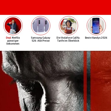
Deal
: Netflix
Samsung Galaxy
Die Vodafone CallYa-
Beste Handys 2026
günstiger
S26: Alle Preise
Tarife im Überblick
bekommen