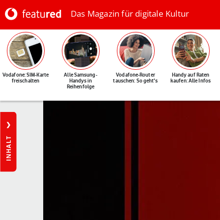
Das Magazin für digitale Kultur
Vodafone: SIM-Karte
Alle Samsung-
Vodafone-Router
Handy auf Raten
freischalten
Handys in
tauschen: So geht's
kaufen: Alle Infos
Reihenfolge
INHALT