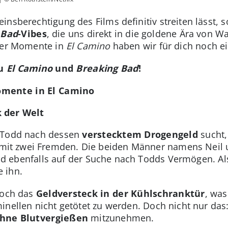
insberechtigung des Films definitiv streiten lässt,
 Bad
-Vibes
, die uns direkt in die goldene Ära von W
eser Momente in
El Camino
haben wir für dich noch ei
zu
El Camino
und
Breaking Bad
!
omente in El Camino
 der Welt
n Todd nach dessen
verstecktem Drogengeld
sucht,
mit zwei Fremden. Die beiden Männer namens Neil 
d ebenfalls auf der Suche nach Todds Vermögen. Als 
e ihn.
doch das
Geldversteck in der Kühlschranktür
, was
inellen nicht getötet zu werden. Doch nicht nur das
hne Blutvergießen
mitzunehmen.