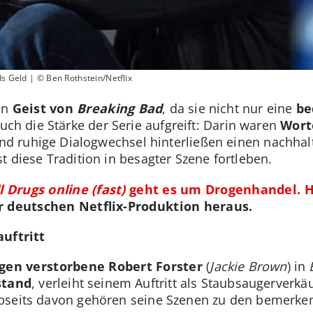
ds Geld | © Ben Rothstein/Netflix
en
Geist von
Breaking Bad
, da sie nicht nur eine
be
ch die Stärke der Serie aufgreift: Darin waren
Wort
d ruhige Dialogwechsel hinterließen einen nachhalt
t diese Tradition in besagter Szene fortleben.
l Drugs online (fast)
geht es um Drogenhandel. Hie
r deutschen Netflix-Produktion heraus.
auftritt
gen verstorbene Robert Forster
(
Jackie Brown
) in
stand
, verleiht seinem Auftritt als Staubsaugerverkä
bseits davon gehören seine Szenen zu den bemerken