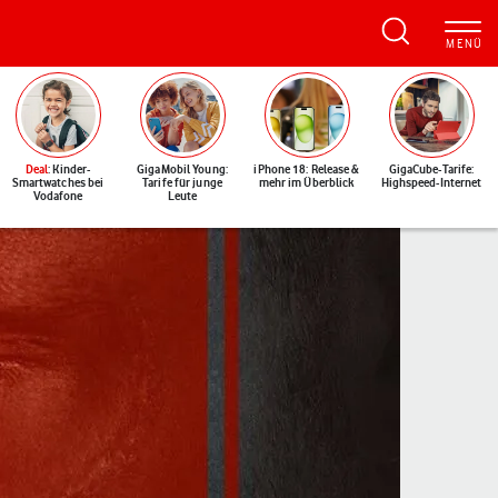
Deal
: Kinder-
GigaMobil Young:
iPhone 18: Release &
GigaCube-Tarife:
Smartwatches bei
Tarife für junge
mehr im Überblick
Highspeed-Internet
Vodafone
Leute