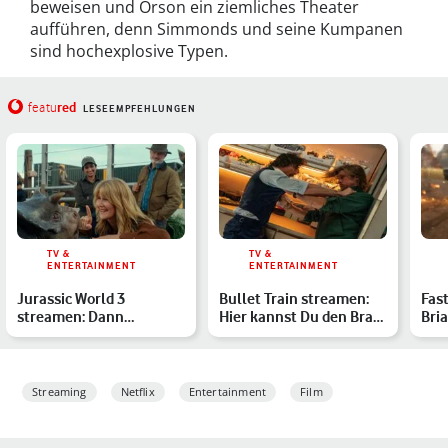
beweisen und Orson ein ziemliches Theater
aufführen, denn Simmonds und seine Kumpanen
sind hochexplosive Typen.
red
featu
LESEEMPFEHLUNGEN
TV &
TV &
ENTERTAINMENT
ENTERTAINMENT
Jurassic World 3
Bullet Train streamen:
Fast
streamen: Dann
Hier kannst Du den Brad-
Bri
trampeln die Dinos auf
Pitt-Film im Heimk…
erwa
Netflix un…
Streaming
Netflix
Entertainment
Film