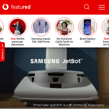
ten
Deal
: Netflix
Samsung Galaxy
Die Vodafone
Beste Handys
Deal
e
günstiger
S26: Alle Preise
CallYa-Tarife im
2026
Smar
bekommen
Überblick
bei 
INHALT
©YouTube/ 삼성전자 뉴스룸 [Samsung Newsroom]