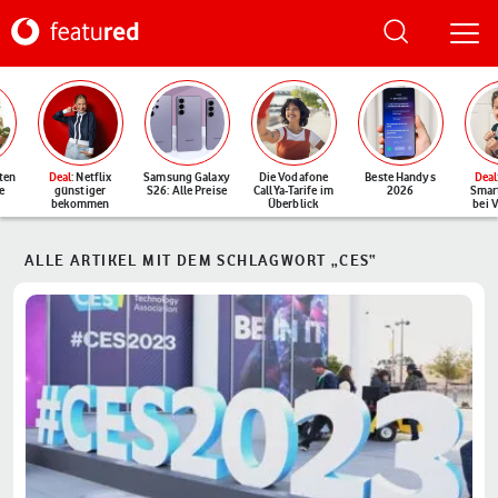
ten
Deal
: Netflix
Samsung Galaxy
Die Vodafone
Beste Handys
Deal
e
günstiger
S26: Alle Preise
CallYa-Tarife im
2026
Smar
bekommen
Überblick
bei 
ALLE ARTIKEL MIT DEM SCHLAGWORT „CES“