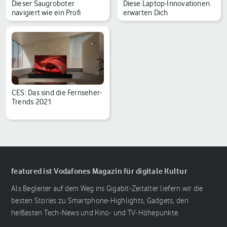
Dieser Saugroboter
Diese Laptop-Innovationen
navigiert wie ein Profi
erwarten Dich
CES: Das sind die Fernseher-
Trends 2021
featured ist Vodafones Magazin für digitale Kultur
Als Begleiter auf dem Weg ins Gigabit-Zeitalter liefern wir die
besten Stories zu Smartphone-Highlights, Gadgets, den
heißesten Tech-News und Kino- und TV-Höhepunkte.