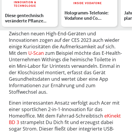
INNOVATION &
INSIDE VODAFONE
TECHNOLOGIE
Hologramm-Telefonie:
Jah
Diese gentechnisch
Vodafone und Co.
pla
veränderte Pflanze
arbeiten an der
kom
reinigt die Luft 30-mal
Kommunikati…
bes…
Zwischen neuen High-End-Geräten und
Innovationen zogen auf der CES 2023 auch wieder
einige Kuriositäten die Aufmerksamkeit auf sich.
Mit dem
U-Scan
zum Beispiel möchte das E-Health-
Unternehmen Withings die heimische Toilette in
ein Mini-Labor für Urintests verwandeln. Einmal in
der Kloschüssel montiert, erfasst das Gerät
Gesundheitsdaten und wertet über eine App
Informationen zur Ernährung und zum
Stoffwechsel aus.
Einen interessanten Ansatz verfolgt auch Acer mit
einer sportlichen 2-in-1-Innovation für das
Homeoffice. Mit dem Fahrrad-Schreibtisch
eKinekt
BD 3
strampelst Du Dich fit und erzeugst dabei
sogar Strom. Dieser fließt über integrierte USB-