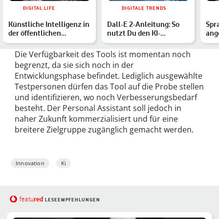
DIGITAL LIFE
DIGITALE TRENDS
Künstliche Intelligenz in
Dall-E 2-Anleitung: So
Spr
der öffentlichen
nutzt Du den KI-
ang
Verwaltung: Wie KI unt…
Bildgenerator von
Cha
OpenAI
Die Verfügbarkeit des Tools ist momentan noch
begrenzt, da sie sich noch in der
Entwicklungsphase befindet. Lediglich ausgewählte
Testpersonen dürfen das Tool auf die Probe stellen
und identifizieren, wo noch Verbesserungsbedarf
besteht. Der Personal Assistant soll jedoch in
naher Zukunft kommerzialisiert und für eine
breitere Zielgruppe zugänglich gemacht werden.
Innovation
Ki
red
featu
LESEEMPFEHLUNGEN