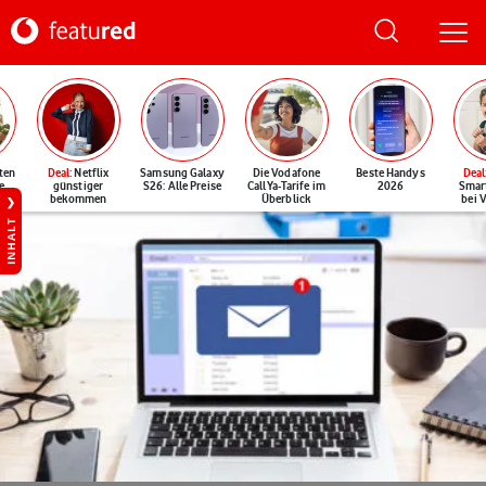
ten
Deal
: Netflix
Samsung Galaxy
Die Vodafone
Beste Handys
Deal
e
günstiger
S26: Alle Preise
CallYa-Tarife im
2026
Smar
bekommen
Überblick
bei 
INHALT