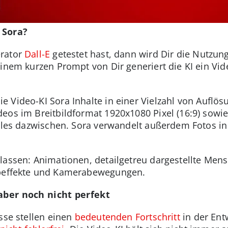
 Sora?
erator
Dall-E
getestet hast, dann wird Dir die Nutzun
einem kurzen Prompt von Dir generiert die KI ein Vid
e Video-KI Sora Inhalte in einer Vielzahl von Auflö
eos im Breitbildformat 1920x1080 Pixel (16:9) sow
alles dazwischen. Sora verwandelt außerdem Fotos in
lassen: Animationen, detailgetreu dargestellte Men
aubeffekte und Kamerabewegungen.
 aber noch nicht perfekt
sse stellen einen
bedeutenden Fortschritt
in der Ent