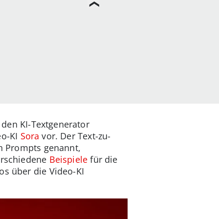
den KI-Textgenerator
eo-KI
Sora
vor. Der Text-zu-
ch Prompts genannt,
verschiedene
Beispiele
für die
os über die Video-KI