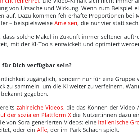
nicht fehlerfrei
. Die Video-KI hält sich nicht immer 
ung von Ursache und Wirkung. Wenn zum Beispiel ei
ren auf. Dazu kommen fehlerhafte Proportionen bei 
hler – beispielsweise
Ameisen
, die nur vier statt se
l, dass solche Makel in Zukunft immer seltener auftr
t, mit der KI-Tools entwickelt und optimiert werden
 für Dich verfügbar sein?
fentlichkeit zugänglich, sondern nur für eine Gruppe
back zu sammeln, um die KI weiter zu verfeinern. Wan
t bekannt gegeben.
bereits
zahlreiche Videos
, die das Können der Video-A
auf der sozialen Plattform X
die Nutzer:innen dazu ei
die von Sora generierten Videos: eine
italienische G
tet, oder ein
Affe
, der im Park Schach spielt.