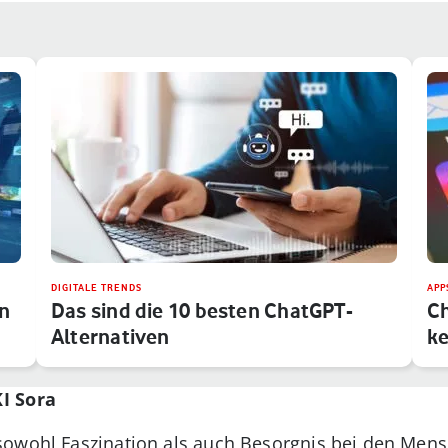
DIGITALE TRENDS
APP
en
Das sind die 10 besten ChatGPT-
Ch
Alternativen
k
I Sora
sowohl Faszination als auch Besorgnis bei den Men