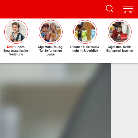
Deal
: Kinder-
GigaMobil Young:
iPhone 18: Release &
GigaCube-Tarife:
Smartwatches bei
Tarife für junge
mehr im Überblick
Highspeed-Internet
Vodafone
Leute