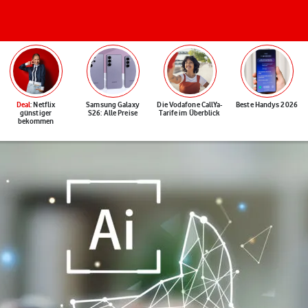
Deal
: Netflix
Samsung Galaxy
Die Vodafone CallYa-
Beste Handys 2026
günstiger
S26: Alle Preise
Tarife im Überblick
bekommen