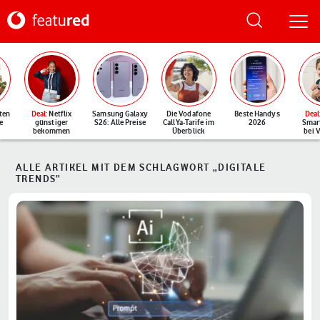
ten
Deal
: Netflix
Samsung Galaxy
Die Vodafone
Beste Handys
Deal
e
günstiger
S26: Alle Preise
CallYa-Tarife im
2026
Smar
bekommen
Überblick
bei 
ALLE ARTIKEL MIT DEM SCHLAGWORT „DIGITALE
TRENDS“