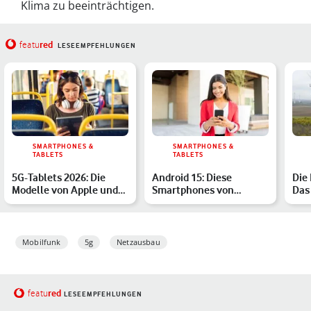
Klima zu beeinträchtigen.
red
featu
LESEEMPFEHLUNGEN
SMARTPHONES &
SMARTPHONES &
TABLETS
TABLETS
5G-Tablets 2026: Die
Android 15: Diese
Die
Modelle von Apple und
Smartphones von
Das
Co. im Überblick
Samsung & Co.
The
bekommen das Upda…
Mobilfunk
5g
Netzausbau
red
featu
LESEEMPFEHLUNGEN