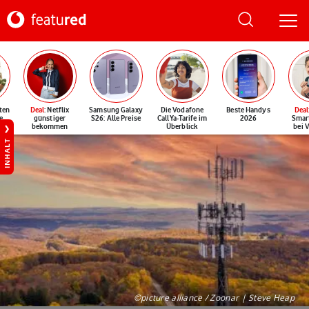
ten
Deal
: Netflix
Samsung Galaxy
Die Vodafone
Beste Handys
Deal
e
günstiger
S26: Alle Preise
CallYa-Tarife im
2026
Smar
bekommen
Überblick
bei 
INHALT
©picture alliance / Zoonar | Steve Heap