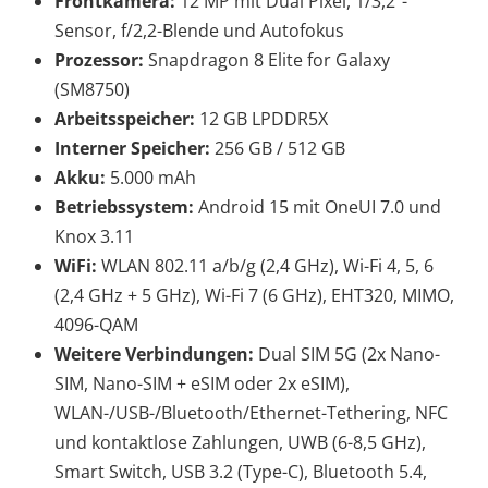
Frontkamera:
12 MP mit Dual Pixel, 1/3,2"-
Sensor, f/2,2-Blende und Autofokus
Prozessor:
Snapdragon 8 Elite for Galaxy
(SM8750)
Arbeitsspeicher:
12 GB LPDDR5X
Interner Speicher:
256 GB / 512 GB
Akku:
5.000 mAh
Betriebssystem:
Android 15 mit OneUI 7.0 und
Knox 3.11
WiFi:
WLAN 802.11 a/b/g (2,4 GHz), Wi-Fi 4, 5, 6
(2,4 GHz + 5 GHz), Wi-Fi 7 (6 GHz), EHT320, MIMO,
4096-QAM
Weitere Verbindungen:
Dual SIM 5G (2x Nano-
SIM, Nano-SIM + eSIM oder 2x eSIM),
WLAN-/USB-/Bluetooth/Ethernet-Tethering, NFC
und kontaktlose Zahlungen, UWB (6-8,5 GHz),
Smart Switch, USB 3.2 (Type-C), Bluetooth 5.4,