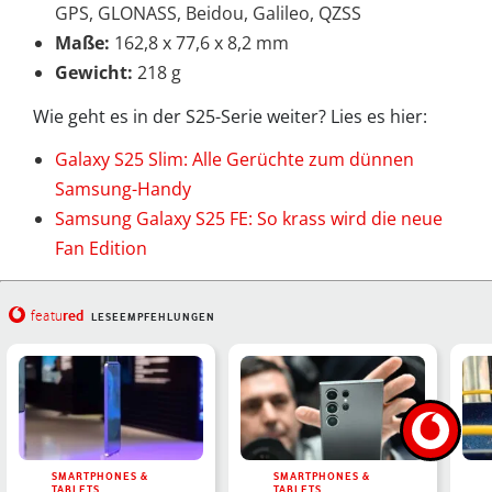
GPS, GLONASS, Beidou, Galileo, QZSS
Maße:
162,8 x 77,6 x 8,2 mm
Gewicht:
218 g
Wie geht es in der S25-Serie weiter? Lies es hier:
Galaxy S25 Slim: Alle Gerüchte zum dünnen
Samsung-Handy
Samsung Galaxy S25 FE: So krass wird die neue
Fan Edition
red
featu
LESEEMPFEHLUNGEN
SMARTPHONES &
SMARTPHONES &
TABLETS
TABLETS