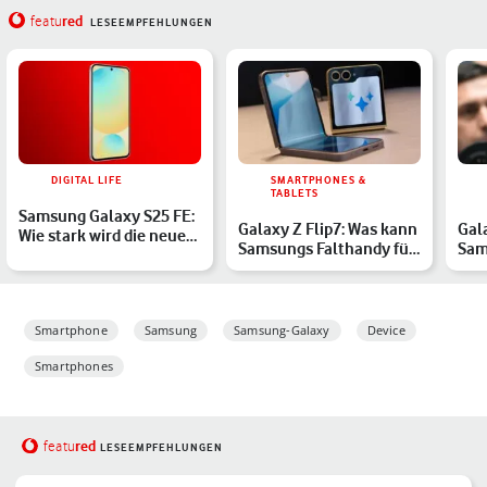
red
featu
LESEEMPFEHLUNGEN
DIGITAL LIFE
SMARTPHONES &
TABLETS
Samsung Galaxy S25 FE:
Galaxy Z Flip7: Was kann
Gala
Wie stark wird die neue
Samsungs Falthandy für
Sam
Fan Edition?
2025?
von
Smartphone
Samsung
Samsung-Galaxy
Device
Smartphones
red
featu
LESEEMPFEHLUNGEN