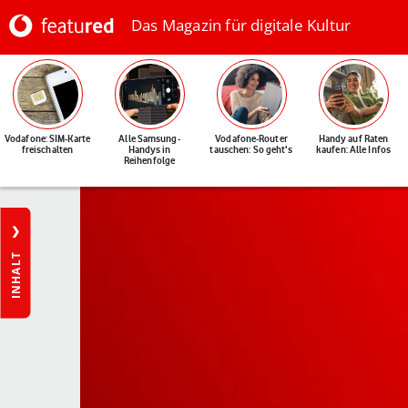
Das Magazin für digitale Kultur
Vodafone: SIM-Karte
Alle Samsung-
Vodafone-Router
Handy auf Raten
freischalten
Handys in
tauschen: So geht's
kaufen: Alle Infos
Reihenfolge
INHALT