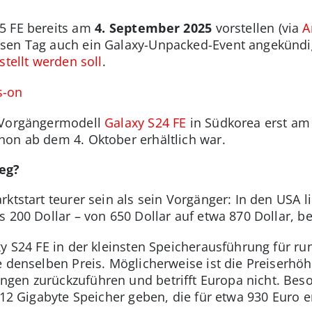
5 FE bereits am
4. September 2025
vorstellen (via
A
sen Tag auch ein Galaxy-Unpacked-Event angekündi
stellt werden soll
.
s-on
s Vorgängermodell
Galaxy S24 FE
in Südkorea erst am
on ab dem 4. Oktober erhältlich war.
ieg?
ktstart teurer sein als sein Vorgänger: In den USA l
 200 Dollar – von 650 Dollar auf etwa 870 Dollar, b
y S24 FE in der kleinsten Speicherausführung für ru
 denselben Preis. Möglicherweise ist die Preiserhöh
gen zurückzuführen und betrifft Europa nicht. Be
512 Gigabyte Speicher geben, die für etwa 930 Euro er