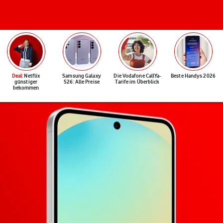
Deal
: Netflix
Samsung Galaxy
Die Vodafone CallYa-
Beste Handys 2026
günstiger
S26: Alle Preise
Tarife im Überblick
bekommen