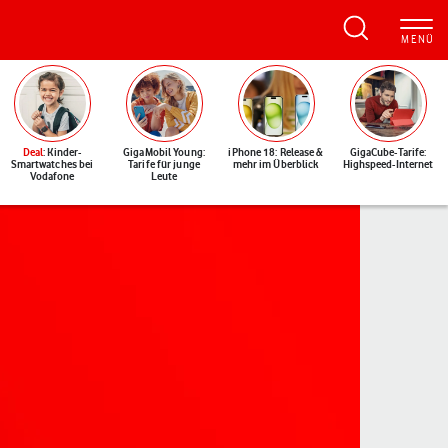
Deal
: Kinder-
GigaMobil Young:
iPhone 18: Release &
GigaCube-Tarife:
Smartwatches bei
Tarife für junge
mehr im Überblick
Highspeed-Internet
Vodafone
Leute