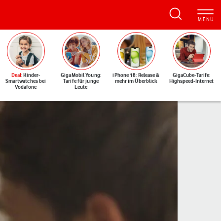
Deal
: Kinder-
GigaMobil Young:
iPhone 18: Release &
GigaCube-Tarife:
Smartwatches bei
Tarife für junge
mehr im Überblick
Highspeed-Internet
Vodafone
Leute