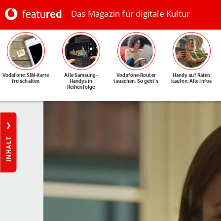
Das Magazin für digitale Kultur
Vodafone: SIM-Karte
Alle Samsung-
Vodafone-Router
Handy auf Raten
freischalten
Handys in
tauschen: So geht's
kaufen: Alle Infos
Reihenfolge
INHALT