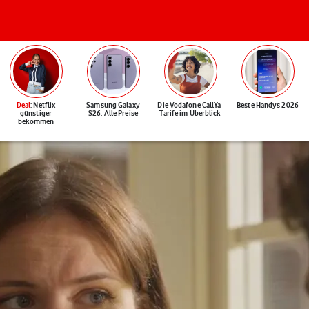
Deal
: Netflix
Samsung Galaxy
Die Vodafone CallYa-
Beste Handys 2026
günstiger
S26: Alle Preise
Tarife im Überblick
bekommen