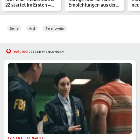
22 startet im Ersten –
Empfehlungen aus der
neu
das ist das neue …
Mediathek 2026
aus 
Serie
Ard
Telenovela
red
featu
LESEEMPFEHLUNGEN
TV & ENTERTAINMENT