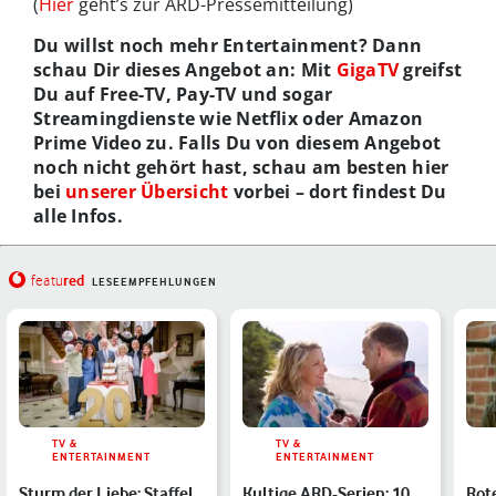
(
Hier
geht’s zur ARD-Pressemitteilung)
Du willst noch mehr Entertainment? Dann
schau Dir dieses Angebot an: Mit
GigaTV
greifst
Du auf Free-TV, Pay-TV und sogar
Streamingdienste wie Netflix oder Amazon
Prime Video zu. Falls Du von diesem Angebot
noch nicht gehört hast, schau am besten hier
bei
unserer Übersicht
vorbei – dort findest Du
alle Infos.
red
featu
LESEEMPFEHLUNGEN
TV &
TV &
ENTERTAINMENT
ENTERTAINMENT
Sturm der Liebe: Staffel
Kultige ARD-Serien: 10
Rote