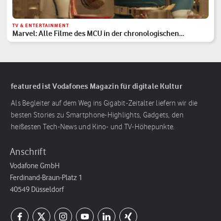
TV & ENTERTAINMENT
Marvel: Alle Filme des MCU in der chronologischen
Reihenfolge
featured ist Vodafones Magazin für digitale Kultur
Als Begleiter auf dem Weg ins Gigabit-Zeitalter liefern wir die
besten Stories zu Smartphone-Highlights, Gadgets, den
heißesten Tech-News und Kino- und TV-Höhepunkte.
Anschrift
Vodafone GmbH
Ferdinand-Braun-Platz 1
40549 Düsseldorf