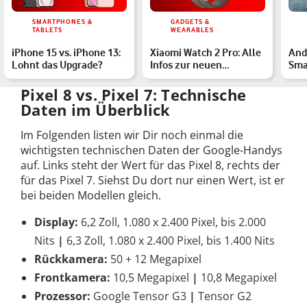
SMARTPHONES &
GADGETS &
TABLETS
WEARABLES
iPhone 15 vs. iPhone 13:
Xiaomi Watch 2 Pro: Alle
And
Lohnt das Upgrade?
Infos zur neuen
Sma
Smartwatch mit Wear OS
Han
Xia
Pixel 8 vs. Pixel 7: Technische
Daten im Überblick
Im Folgenden listen wir Dir noch einmal die
wichtigsten technischen Daten der Google-Handys
auf. Links steht der Wert für das Pixel 8, rechts der
für das Pixel 7. Siehst Du dort nur einen Wert, ist er
bei beiden Modellen gleich.
Display:
6,2 Zoll, 1.080 x 2.400 Pixel, bis 2.000
Nits
|
6,3 Zoll, 1.080 x 2.400 Pixel, bis 1.400 Nits
Rückkamera:
50 + 12 Megapixel
Frontkamera:
10,5 Megapixel
|
10,8 Megapixel
Prozessor:
Google Tensor G3
|
Tensor G2