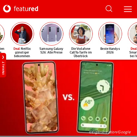
ten
Deal
: Netflix
Samsung Galaxy
Die Vodafone
Beste Handys
Deal
e
günstiger
S26: Alle Preise
CallYa-Tarife im
2026
Smar
bekommen
Überblick
bei 
INHALT
©Eigenkreation/Google