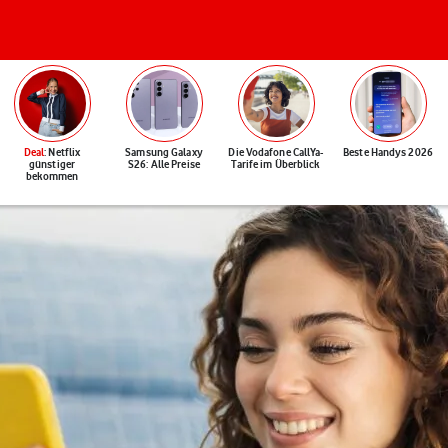
Deal
: Netflix
Samsung Galaxy
Die Vodafone CallYa-
Beste Handys 2026
günstiger
S26: Alle Preise
Tarife im Überblick
bekommen