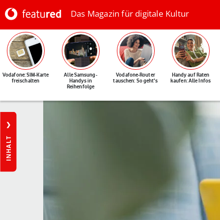
Das Magazin für digitale Kultur
Vodafone: SIM-Karte
Alle Samsung-
Vodafone-Router
Handy auf Raten
freischalten
Handys in
tauschen: So geht's
kaufen: Alle Infos
Reihenfolge
INHALT