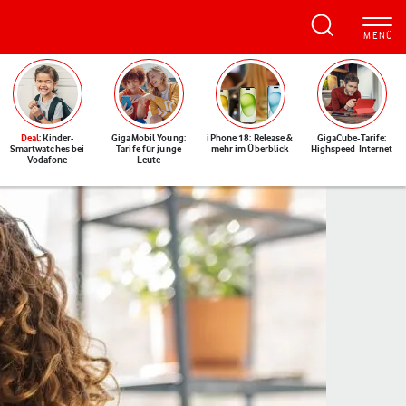
Deal
: Kinder-
GigaMobil Young:
iPhone 18: Release &
GigaCube-Tarife:
Smartwatches bei
Tarife für junge
mehr im Überblick
Highspeed-Internet
Vodafone
Leute