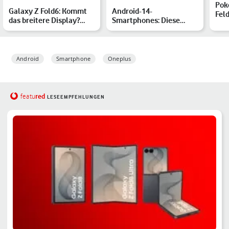
Pok
Galaxy Z Fold6: Kommt
Android-14-
Fel
das breitere Display?
Smartphones: Diese
Mär
Alle Gerüchte
Handys von Samsung,
Auf
Xiaomi & Co. be…
Android
Smartphone
Oneplus
red
featu
LESEEMPFEHLUNGEN