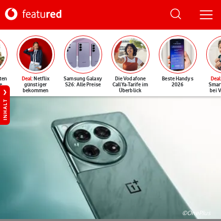
ten
Deal
: Netflix
Samsung Galaxy
Die Vodafone
Beste Handys
Deal
e
günstiger
S26: Alle Preise
CallYa-Tarife im
2026
Smar
bekommen
Überblick
bei 
INHALT
©OnePlus