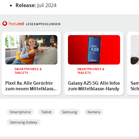
Release:
Juli 2024
red
featu
LESEEMPFEHLUNGEN
SMARTPHONES &
SMARTPHONES &
TABLETS
TABLETS
Pixel 8a: Alle Gerüchte
Galaxy A25 5G: Alle Infos
Sam
zum neuen Mittelklasse-
zum Mittelklasse-Handy
Sic
Smartphone von Goo…
Juli
Gal
Smartphone
Tablet
Samsung
Kamera
Samsung-Galaxy