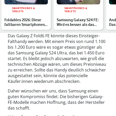
SMARTPHONES &
SMARTPHONES &
TABLETS
TABLETS
Foldables 2026: Diese
Samsung Galaxy S24 FE:
Andr
faltbaren Smartphones
Wird es besser als das
Das
solltest Du kennen
Galaxy S24?
Übe
Das Galaxy Z Fold6 FE könnte dieses Einsteiger-
Falthandy werden. Mit einem Preis von rund 1.100
bis 1.200 Euro wäre es sogar etwas günstiger als
das Samsung Galaxy S24 Ultra, das bei 1.450 Euro
startet. Es bleibt jedoch abzuwarten, wie groß die
technischen Abzüge wären, um dieses Preisniveau
zu erreichen. Sollte das Handy deutlich schwächer
ausgestattet sein, könnte das potenzielle
Käufer:innen wiederum abschrecken.
Daher wünschen wir uns, dass Samsung einen
guten Kompromiss findet. Die bisherigen Galaxy-
FE-Modelle machen Hoffnung, dass der Hersteller
das schafft.