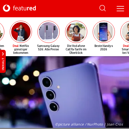
ten
Deal
: Netflix
Samsung Galaxy
Die Vodafone
Beste Handys
Deal
e
günstiger
S26: Alle Preise
CallYa-Tarife im
2026
Smar
bekommen
Überblick
bei 
INHALT
©picture alliance / NurPhoto | Joan Cros