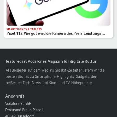
SMARTPHONES & TABLETS
Pixel 11a: Wie gut wird die Kamera des Preis-Leistungs-
Hits?
featured ist Vodafones Magazin für digitale Kultur
Als Begleiter auf dem Weg ins Gigabit-Zeitalter liefern wir die
besten Stories zu Smartphone-Highlights, Gadgets, den
heißesten Tech-News und Kino- und TV-Höhepunkte.
Anschrift
Vodafone GmbH
Ferdinand-Braun-Platz 1
40549 Düsseldorf