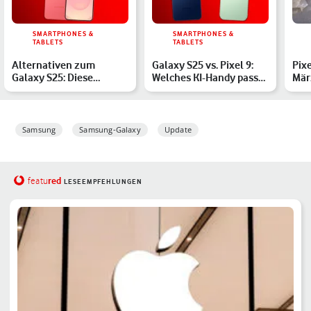
SMARTPHONES &
SMARTPHONES &
TABLETS
TABLETS
Alternativen zum
Galaxy S25 vs. Pixel 9:
Pixe
Galaxy S25: Diese
Welches KI-Handy passt
Mär
Modelle solltest Du in
zu Dir?
Ger
Betrach…
Samsung
Samsung-Galaxy
Update
red
featu
LESEEMPFEHLUNGEN