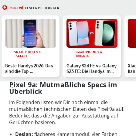
red
featu
LESEEMPFEHLUNGEN
SMARTPHONES &
SMARTPHONES &
TABLETS
TABLETS
Beste Handys 2026: Das
Galaxy S24 FE vs. Galaxy
Xiao
sind die Top-
S23 FE: Die Handys im
kan
Smartphones des Jahres
Vergleich
Kla
Pixel 9a: Mutmaßliche Specs im
Überblick
Im Folgenden listen wir Dir noch einmal die
mutmaßlichen technischen Daten des Pixel 9a auf.
Bedenke, dass die Angaben zur Ausstattung auf
Gerüchten basieren.
Design:
flacheres Kameramodul, vier Farben