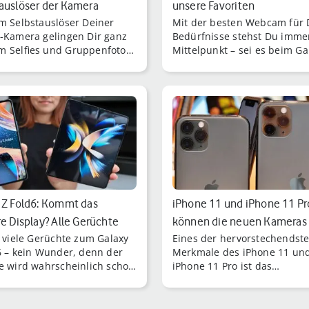
auslöser der Kamera
unsere Favoriten
m Selbstauslöser Deiner
Mit der besten Webcam für 
-Kamera gelingen Dir ganz
Bedürfnisse stehst Du imme
 Selfies und Gruppenfotos.
Mittelpunkt – sei es beim G
 bei Gruppenfotos ist oft
beim Streaming oder bei
Hand frei, um den Auslöser
Onlinekonferenzen im Homeo
cken.
 Z Fold6: Kommt das
iPhone 11 und iPhone 11 Pr
re Display? Alle Gerüchte
können die neuen Kameras
t viele Gerüchte zum Galaxy
Eines der hervorstechendst
6 – kein Wunder, denn der
Merkmale des iPhone 11 un
e wird wahrscheinlich schon
iPhone 11 Pro ist das
er Zukunft erfolgen.
hervorragende Kamerasyste
Hier erfährst Du, was die K
der Apple-Smartphones leist