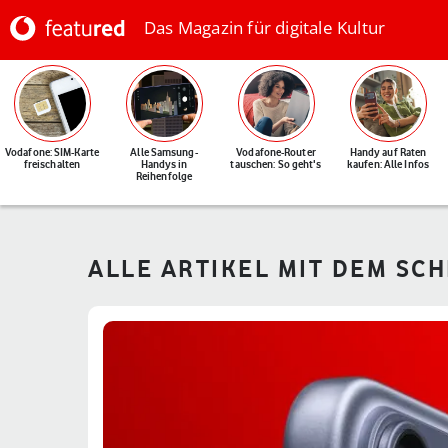
Das Magazin für digitale Kultur
Vodafone: SIM-Karte
Alle Samsung-
Vodafone-Router
Handy auf Raten
freischalten
Handys in
tauschen: So geht's
kaufen: Alle Infos
Reihenfolge
ALLE ARTIKEL MIT DEM SC