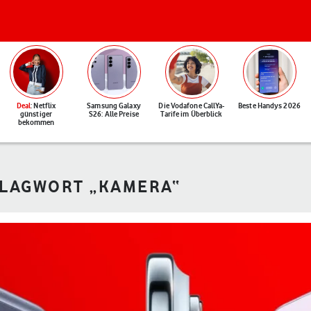
Deal
: Netflix
Samsung Galaxy
Die Vodafone CallYa-
Beste Handys 2026
günstiger
S26: Alle Preise
Tarife im Überblick
bekommen
HLAGWORT „KAMERA“