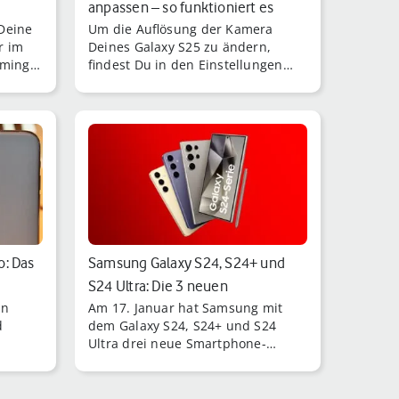
anpassen – so funktioniert es
Deine
Um die Auflösung der Kamera
r im
Deines Galaxy S25 zu ändern,
aming,
findest Du in den Einstellungen
passende Optionen – egal ob Du
ffice.
die bestmögliche Qu [...]
o: Das
Samsung Galaxy S24, S24+ und
S24 Ultra: Die 3 neuen
en
Am 17. Januar hat Samsung mit
Flaggschiffe …
d
dem Galaxy S24, S24+ und S24
Ultra drei neue Smartphone-
m.
Flaggschiffe präsentiert.
amera
et.