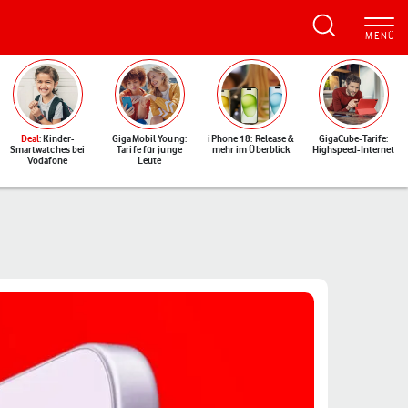
Deal
: Kinder-
GigaMobil Young:
iPhone 18: Release &
GigaCube-Tarife:
Smartwatches bei
Tarife für junge
mehr im Überblick
Highspeed-Internet
Vodafone
Leute