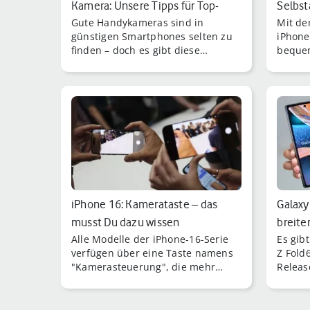
Kamera: Unsere Tipps für Top-
Selbst
Gute Handykameras sind in
Mit de
Fotos
günstigen Smartphones selten zu
iPhone
finden – doch es gibt diese
bequem
begehrte Kombination durchaus.
Gerade
keine 
zu drü
iPhone 16: Kamerataste – das
Galaxy
musst Du dazu wissen
breite
Alle Modelle der iPhone-16-Serie
Es gib
verfügen über eine Taste namens
Z Fold
"Kamerasteuerung", die mehr
Releas
kann, als nur Fotos oder Videos
in nah
auszulösen.