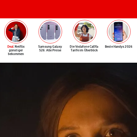
Deal
: Netflix
Samsung Galaxy
Die Vodafone CallYa-
Beste Handys 2026
günstiger
S26: Alle Preise
Tarife im Überblick
bekommen