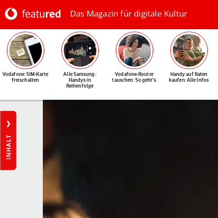
Das Magazin für digitale Kultur
Vodafone: SIM-Karte
Alle Samsung-
Vodafone-Router
Handy auf Raten
freischalten
Handys in
tauschen: So geht's
kaufen: Alle Infos
Reihenfolge
INHALT