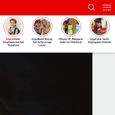
Deal
: Kinder-
GigaMobil Young:
iPhone 18: Release &
GigaCube-Tarife:
Smartwatches bei
Tarife für junge
mehr im Überblick
Highspeed-Internet
Vodafone
Leute