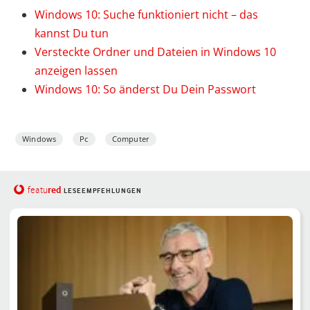
Windows 10: Suche funktioniert nicht – das
kannst Du tun
Versteckte Ordner und Dateien in Windows 10
anzeigen lassen
Windows 10: So änderst Du Dein Passwort
Windows
Pc
Computer
red
featu
LESEEMPFEHLUNGEN