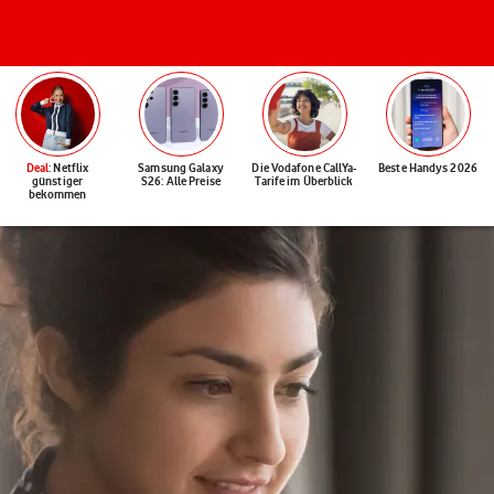
Deal
: Netflix
Samsung Galaxy
Die Vodafone CallYa-
Beste Handys 2026
günstiger
S26: Alle Preise
Tarife im Überblick
bekommen