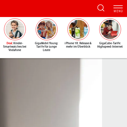
Deal
: Kinder-
GigaMobil Young:
iPhone 18: Release &
GigaCube-Tarife:
Smartwatches bei
Tarife für junge
mehr im Überblick
Highspeed-Internet
Vodafone
Leute