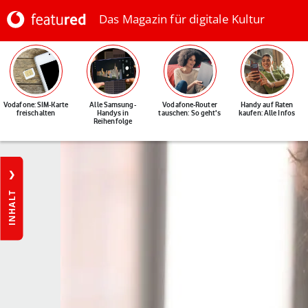
Das Magazin für digitale Kultur
Vodafone: SIM-Karte
Alle Samsung-
Vodafone-Router
Handy auf Raten
freischalten
Handys in
tauschen: So geht's
kaufen: Alle Infos
Reihenfolge
INHALT