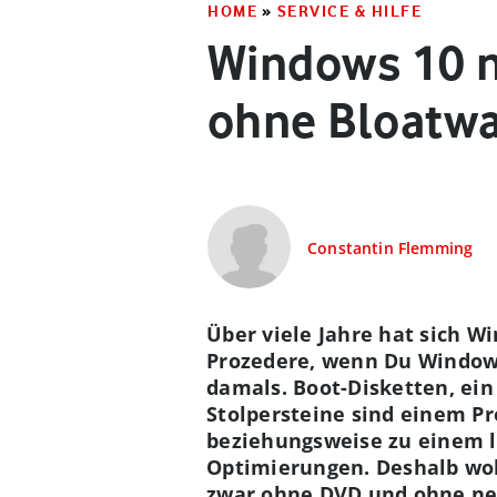
HOME
»
SERVICE & HILFE
Windows 10 n
ohne Bloatw
Constantin Flemming
Über viele Jahre hat sich W
Prozedere, wenn Du Windows 
damals. Boot-Disketten, ei
Stolpersteine sind einem Pr
beziehungsweise zu einem la
Optimierungen. Deshalb woll
zwar ohne DVD und ohne nerv