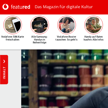
Das Magazin für digitale Kultur
Vodafone: SIM-Karte
Alle Samsung-
Vodafone-Router
Handy auf Raten
freischalten
Handys in
tauschen: So geht's
kaufen: Alle Infos
Reihenfolge
INHALT