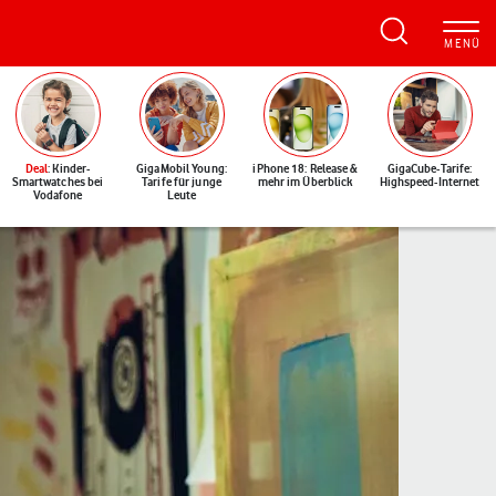
Deal
: Kinder-
GigaMobil Young:
iPhone 18: Release &
GigaCube-Tarife:
Smartwatches bei
Tarife für junge
mehr im Überblick
Highspeed-Internet
Vodafone
Leute