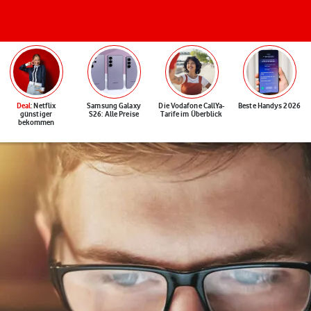
Deal
: Netflix
Samsung Galaxy
Die Vodafone CallYa-
Beste Handys 2026
günstiger
S26: Alle Preise
Tarife im Überblick
bekommen