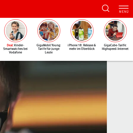
Deal
: Kinder-
GigaMobil Young:
iPhone 18: Release &
GigaCube-Tarife:
Smartwatches bei
Tarife für junge
mehr im Überblick
Highspeed-Internet
Vodafone
Leute