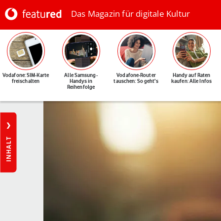
Das Magazin für digitale Kultur
Vodafone: SIM-Karte
Alle Samsung-
Vodafone-Router
Handy auf Raten
freischalten
Handys in
tauschen: So geht's
kaufen: Alle Infos
Reihenfolge
INHALT