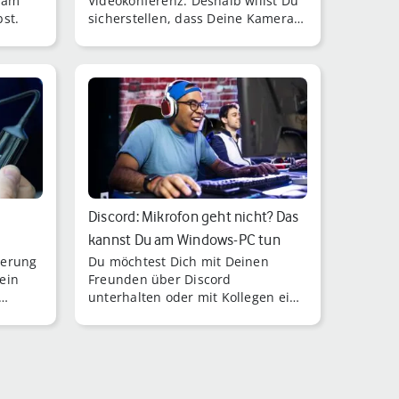
 am
Videokonferenz. Deshalb willst Du
st.
sicherstellen, dass Deine Kamera
richtig funktioniert.
Discord: Mikrofon geht nicht? Das
kannst Du am Windows-PC tun
herung
Du möchtest Dich mit Deinen
ein
Freunden über Discord
unterhalten oder mit Kollegen eine
 Du,
Konferenz abhalten und dann
ne
passiert es: Das Mikrofon geht
nicht.