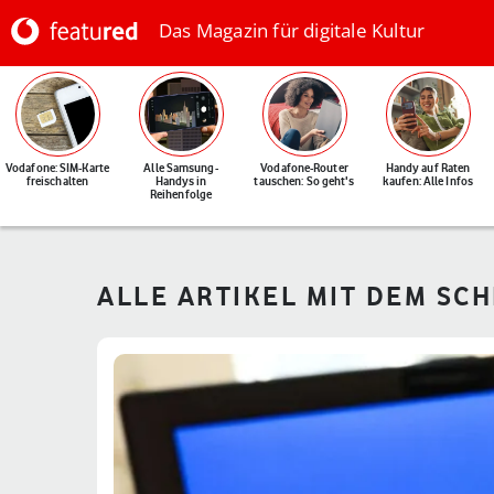
Das Magazin für digitale Kultur
Vodafone: SIM-Karte
Alle Samsung-
Vodafone-Router
Handy auf Raten
freischalten
Handys in
tauschen: So geht's
kaufen: Alle Infos
Reihenfolge
ALLE ARTIKEL MIT DEM SC