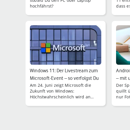
sobald Du den PC oder Laptop
11 ent
hochfährst?
dass e
Upgrad
Windows 11: Der Livestream zum
Androi
Microsoft-Event – so verfolgst Du
– mit 
Am 24. Juni zeigt Microsoft die
Der Sp
…
Zukunft von Windows:
quillt
Höchstwahrscheinlich wird an
nur Fo
diesem Tag Windows 11
Mobilg
vorgestellt.
Comput