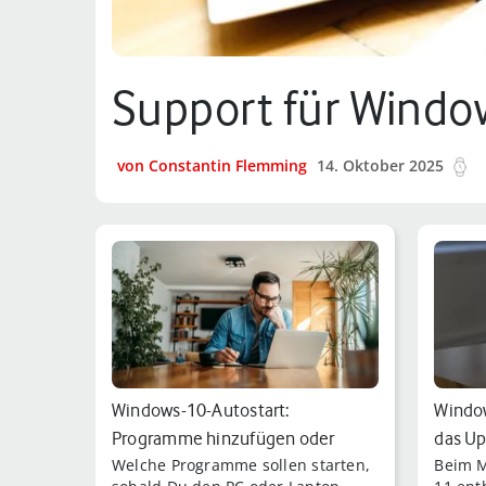
Support für Window
von Constantin Flemming
14. Oktober 2025
4
Windows-10-Autostart:
Window
Programme hinzufügen oder
das Up
Welche Programme sollen starten,
Beim M
entfernen