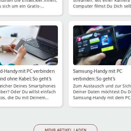
hüllten die Entwickler:innen,
streamen: Mit einer Kamera
s sich um ein Gratis-
Computer filmst Du Dich selb
e handelt.
d-Handy mit PC verbinden
Samsung-Handy mit PC
und ohne Kabel: So geht’s
verbinden: So geht’s
eicher Deines Smartphones
Zum Austausch und zur Sic
 über? Oder Du willst einfach
Deiner Daten möchtest Du D
tos, die Du mit Deinem
Samsung-Handy mit dem PC
erät geknipst hast, auf dem
verbinden? Bei uns erfährst
er sichern?
wie einfach das mit und oh
Kabel funktioniert.
MEHR ARTIKEL LADEN