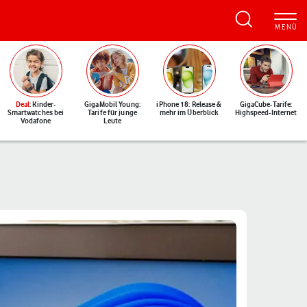
Deal
: Kinder-
GigaMobil Young:
iPhone 18: Release &
GigaCube-Tarife:
Smartwatches bei
Tarife für junge
mehr im Überblick
Highspeed-Internet
Vodafone
Leute