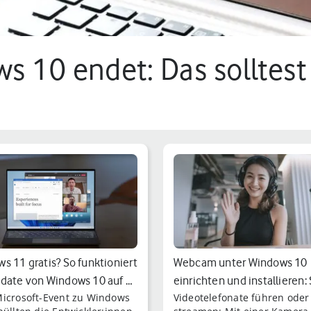
s 10 endet: Das solltest
 min.
s 11 gratis? So funktioniert
Webcam unter Windows 10
date von Windows 10 auf …
einrichten und installieren:
icrosoft-Event zu Windows
Videotelefonate führen oder 
geht's