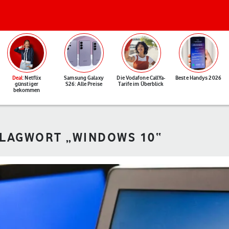
Deal
: Netflix
Samsung Galaxy
Die Vodafone CallYa-
Beste Handys 2026
günstiger
S26: Alle Preise
Tarife im Überblick
bekommen
HLAGWORT „WINDOWS 10“