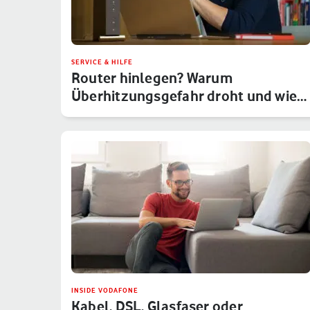
SERVICE & HILFE
Router hinlegen? Warum
Überhitzungsgefahr droht und wie
Du das um…
INSIDE VODAFONE
Kabel, DSL, Glasfaser oder