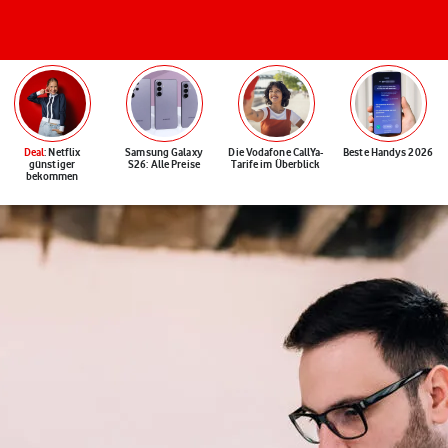
Deal
: Netflix
Samsung Galaxy
Die Vodafone CallYa-
Beste Handys 2026
günstiger
S26: Alle Preise
Tarife im Überblick
bekommen