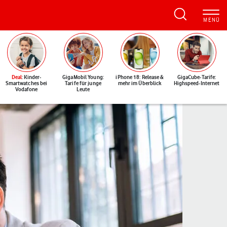
Deal
: Kinder-
GigaMobil Young:
iPhone 18: Release &
GigaCube-Tarife:
Smartwatches bei
Tarife für junge
mehr im Überblick
Highspeed-Internet
Vodafone
Leute