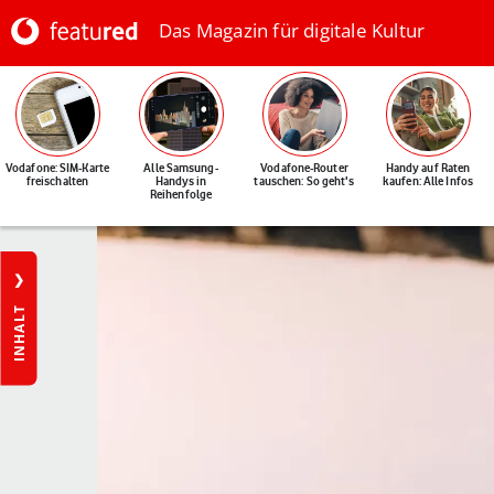
Das Magazin für digitale Kultur
Vodafone: SIM-Karte
Alle Samsung-
Vodafone-Router
Handy auf Raten
freischalten
Handys in
tauschen: So geht's
kaufen: Alle Infos
Reihenfolge
INHALT