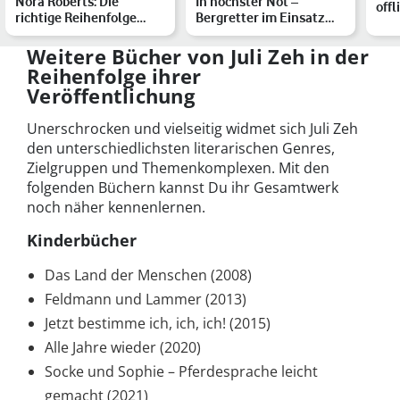
Nora Roberts: Die
In höchster Not –
off
richtige Reihenfolge
Bergretter im Einsatz
hel
ihrer Bücher
Staffel 2: So geht die Be…
Weitere Bücher von Juli Zeh in der
Reihenfolge ihrer
Veröffentlichung
Unerschrocken und vielseitig widmet sich Juli Zeh
den unterschiedlichsten literarischen Genres,
Zielgruppen und Themenkomplexen. Mit den
folgenden Büchern kannst Du ihr Gesamtwerk
noch näher kennenlernen.
Kinderbücher
Das Land der Menschen (2008)
Feldmann und Lammer (2013)
Jetzt bestimme ich, ich, ich! (2015)
Alle Jahre wieder (2020)
Socke und Sophie – Pferdesprache leicht
gemacht (2021)