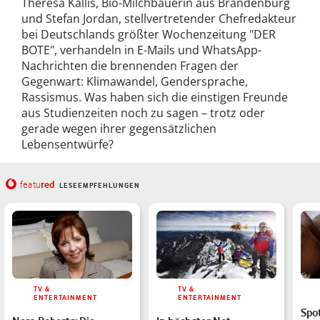
Theresa Kallis, Bio-Milchbäuerin aus Brandenburg
und Stefan Jordan, stellvertretender Chefredakteur
bei Deutschlands größter Wochenzeitung "DER
BOTE", verhandeln in E-Mails und WhatsApp-
Nachrichten die brennenden Fragen der
Gegenwart: Klimawandel, Gendersprache,
Rassismus. Was haben sich die einstigen Freunde
aus Studienzeiten noch zu sagen – trotz oder
gerade wegen ihrer gegensätzlichen
Lebensentwürfe?
red
featu
LESEEMPFEHLUNGEN
TV &
TV &
ENTERTAINMENT
ENTERTAINMENT
Spot