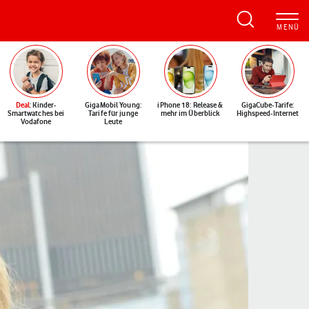
Deal
: Kinder-
GigaMobil Young:
iPhone 18: Release &
GigaCube-Tarife:
Smartwatches bei
Tarife für junge
mehr im Überblick
Highspeed-Internet
Vodafone
Leute