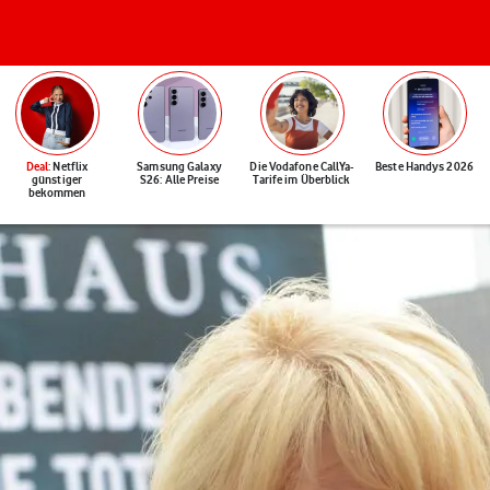
Deal
: Netflix
Samsung Galaxy
Die Vodafone CallYa-
Beste Handys 2026
günstiger
S26: Alle Preise
Tarife im Überblick
bekommen