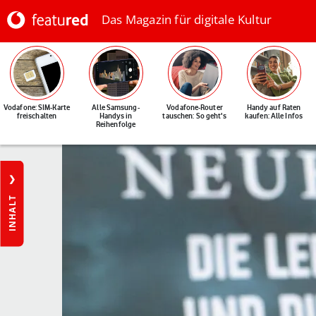
Das Magazin für digitale Kultur
Vodafone: SIM-Karte
Alle Samsung-
Vodafone-Router
Handy auf Raten
freischalten
Handys in
tauschen: So geht's
kaufen: Alle Infos
Reihenfolge
INHALT