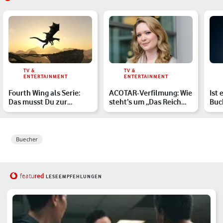
TV &
TV &
ENTERTAINMENT
ENTERTAINMENT
Fourth Wing als Serie:
ACOTAR-Verfilmung: Wie
Ist 
Das musst Du zur
steht’s um „Das Reich
Buc
Buchverfilmung wissen
der Sieben Höfe“ als…
gepl
di…
Buecher
red
featu
LESEEMPFEHLUNGEN