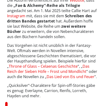
Die Autorin veröffentlicht auf ihrer
Website
, dass
die
„Fae & Alchemy“-Reihe als Trilogie
angedacht sei. Am 1. Mai 2025 teilte Callie Hart auf
Instagram
mit, dass sie mit dem
Schreiben des
dritten Bandes gestartet
hat. Außerdem hoffe
sie laut Website, die Reihe um
zwei weitere
Bücher
zu erweitern, die von Nebencharakteren
aus den Büchern handeln sollen.
Das Vorgehen ist nicht unüblich in der Fantasy-
Welt. Oftmals werden in Novellen intensive,
abgeschlossene Geschichten thematisiert, die vor
der Haupthandlung spielen. Beispiele hierfür sind
„
Throne of Glass – Celaenas Geschichte
“, „
Das
Reich der Sieben Höfe – Frost und Mondlicht
“ oder
auch die Novellen zu „
Das Lied von Eis und Feuer
“.
„Quicksilver“-Charaktere für Spin-off-Stories gäbe
es genug: Everlayne, Carrion, Renfis, Lorreth,
Hayden und mehr.