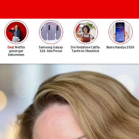
Deal
: Netflix
Samsung Galaxy
Die Vodafone CallYa-
Beste Handys 2026
günstiger
S26: Alle Preise
Tarife im Überblick
bekommen