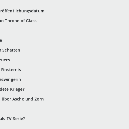
eröffentlichungsdatum
on Throne of Glass
te
m Schatten
euers
 Finsternis
ezwingerin
dete Krieger
n über Asche und Zorn
als TV-Serie?