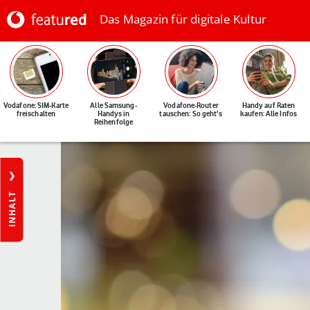
Das Magazin für digitale Kultur
Vodafone: SIM-Karte
Alle Samsung-
Vodafone-Router
Handy auf Raten
freischalten
Handys in
tauschen: So geht's
kaufen: Alle Infos
Reihenfolge
INHALT