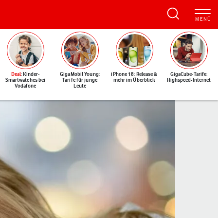
Deal
: Kinder-
GigaMobil Young:
iPhone 18: Release &
GigaCube-Tarife:
Smartwatches bei
Tarife für junge
mehr im Überblick
Highspeed-Internet
Vodafone
Leute