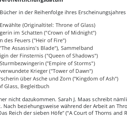
-Bücher in der Reihenfolge ihres Erscheinungsjahres
Erwählte (Originaltitel: Throne of Glass)
egerin im Schatten ("Crown of Midnight")
n des Feuers ("Heir of Fire")
("The Assassins’s Blade"), Sammelband
igin der Finsternis ("Queen of Shadows")
 Sturmbezwingerin ("Empire of Storms")
 verwundete Krieger ("Tower of Dawn")
rscherin über Asche und Zorn ("Kingdom of Ash")
f Glass, Begleitbuch
er nicht dazukommen. Sarah J. Maas schreibt nämlic
nt. Nach beziehungsweise während der Arbeit an Thr
Das Reich der sieben Höfe“ ("A Court of Thorns and R