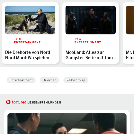
TV &
TV &
ENTERTAINMENT
ENTERTAINMENT
Die Drehorte von Nord
MobLand: Alles zur
Mr.
Nord Mord: Wo spielen
Gangster-Serie mit Tom
Fil
die ZDF-Krimis?
Hardy auf Paramount+
Entertainment
Buecher
Reihenfolge
red
featu
LESEEMPFEHLUNGEN