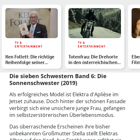
TV &
TV &
ENTERTAINMENT
ENTERTAINMENT
Ken Follett: Die richtige
Totenfrau: Die Drehorte
Ebe
Reihenfolge seiner
in den österreichischen
Film
Bücher
Alpen
Rei
Die sieben Schwestern Band 6: Die
Sonnenschwester (2019)
Als erfolgreiches Model ist Elektra d'Aplièse im
Jetset zuhause. Doch hinter der schönen Fassade
verbirgt sich eine unsichere junge Frau, gefangen
im selbstzerstörerischen Überlebensmodus.
Das überraschende Erscheinen ihre bisher
unbekannten Großmutter Stella stellt Elektras