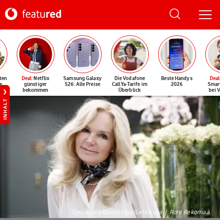
ten
Deal
: Netflix
Samsung Galaxy
Die Vodafone
Beste Handys
Deal
e
günstiger
S26: Alle Preise
CallYa-Tarife im
2026
Smar
bekommen
Überblick
bei 
INHALT
©picture alliance/dpa/Lehtikuva | Roni Rekomaa