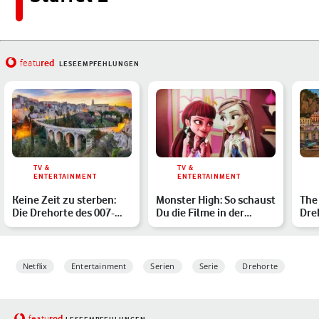
red
featu
LESEEMPFEHLUNGEN
TV &
TV &
ENTERTAINMENT
ENTERTAINMENT
Keine Zeit zu sterben:
Monster High: So schaust
The 
Die Drehorte des 007-
Du die Filme in der
Dre
Finales von Daniel Cr…
richtigen Reihenfolg…
Cha
Netflix
Entertainment
Serien
Serie
Drehorte
red
featu