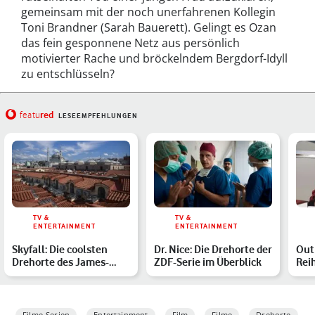
gemeinsam mit der noch unerfahrenen Kollegin
Toni Brandner (Sarah Bauerett). Gelingt es Ozan
das fein gesponnene Netz aus persönlich
motivierter Rache und bröckelndem Bergdorf-Idyll
zu entschlüsseln?
red
featu
LESEEMPFEHLUNGEN
TV &
TV &
ENTERTAINMENT
ENTERTAINMENT
Skyfall: Die coolsten
Dr. Nice: Die Drehorte der
Out
Drehorte des James-
ZDF-Serie im Überblick
Rei
Bond-Abenteuers im
im 
Überb…
Filme-Serien
Entertainment
Film
Filme
Drehorte