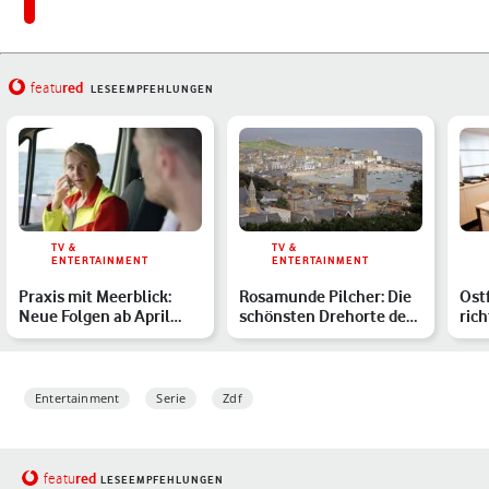
red
featu
LESEEMPFEHLUNGEN
TV &
TV &
ENTERTAINMENT
ENTERTAINMENT
Praxis mit Meerblick:
Rosamunde Pilcher: Die
Ostf
Neue Folgen ab April
schönsten Drehorte der
rich
2026 – so geht der ARD…
Filme
Büc
Entertainment
Serie
Zdf
red
featu
LESEEMPFEHLUNGEN